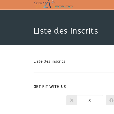
Skip
to
content
Liste des inscrits
Liste des inscrits
PARTAGER
GET FIT WITH US
CE
X
Ouvrir
dans
CONTENU
une
autre