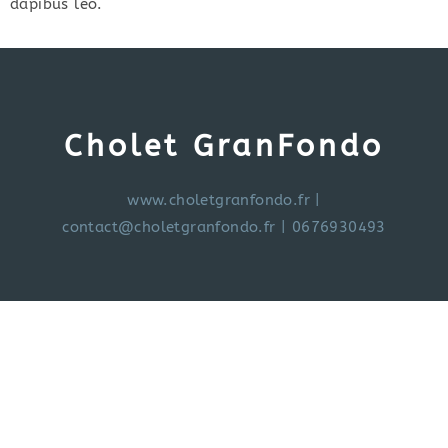
dapibus leo.
Cholet GranFondo
www.choletgranfondo.fr
|
contact@choletgranfondo.fr
| 0676930493