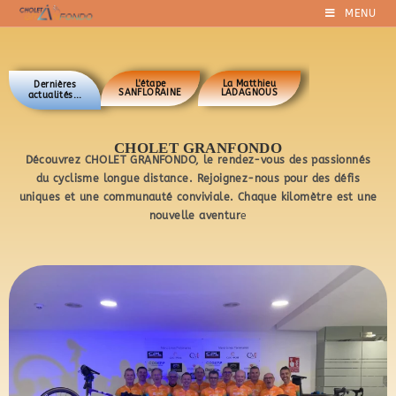
MENU
L'étape
La Matthieu
Dernières
SANFLORAINE
LADAGNOUS
actualités...
CHOLET GRANFONDO
Découvrez CHOLET GRANFONDO, le rendez-vous des passionnés
du cyclisme longue distance.
Rejoignez-nous pour des défis
uniques et une communauté conviviale.
Chaque kilomètre est une
nouvelle aventur
e