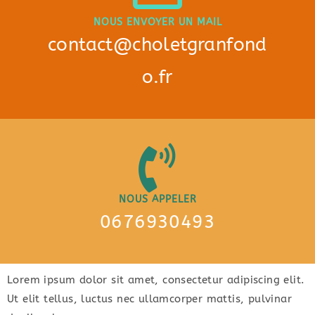
NOUS ENVOYER UN MAIL
contact@choletgranfond
o.fr
NOUS APPELER
0676930493
Lorem ipsum dolor sit amet, consectetur adipiscing elit.
Ut elit tellus, luctus nec ullamcorper mattis, pulvinar