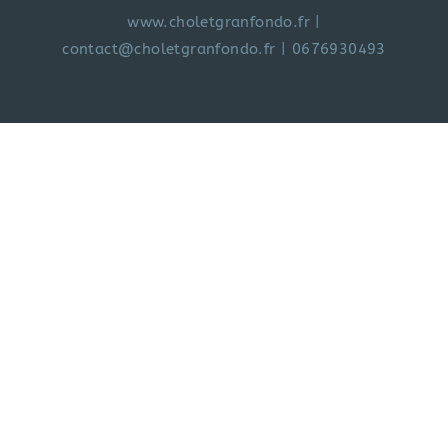
www.choletgranfondo.fr
|
contact@choletgranfondo.fr
| 0676930493