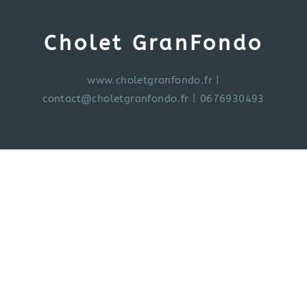
Cholet GranFondo
www.choletgranfondo.fr
|
contact@choletgranfondo.fr
| 0676930493