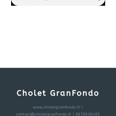
Cholet GranFondo
www.choletgranfondo.fr
|
contact@choletgranfondo.fr
| 0676930493