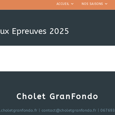
ACCUEIL
NOS SAISONS
aux Epreuves 2025
Cholet GranFondo
choletgranfondo.fr
|
contact@choletgranfondo.fr
| 06769