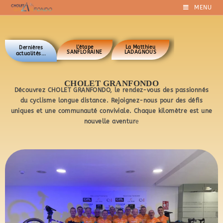
MENU
L'étape
La Matthieu
Dernières
SANFLORAINE
LADAGNOUS
actualités...
CHOLET GRANFONDO
Découvrez CHOLET GRANFONDO, le rendez-vous des passionnés
du cyclisme longue distance.
Rejoignez-nous pour des défis
uniques et une communauté conviviale.
Chaque kilomètre est une
nouvelle aventur
e