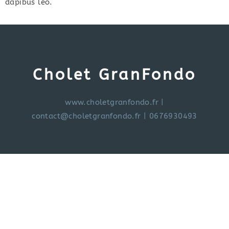
dapibus leo.
Cholet GranFondo
www.choletgranfondo.fr
|
contact@choletgranfondo.fr
| 0676930493