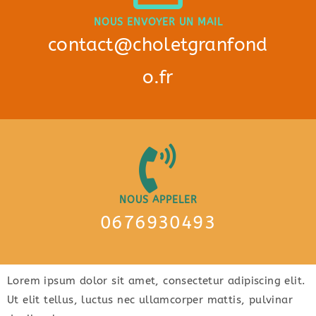
NOUS ENVOYER UN MAIL
contact@choletgranfond
o.fr
NOUS APPELER
0676930493
Lorem ipsum dolor sit amet, consectetur adipiscing elit.
Ut elit tellus, luctus nec ullamcorper mattis, pulvinar