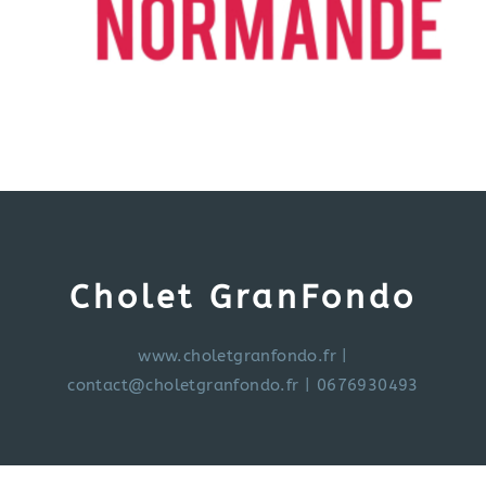
Cholet GranFondo
www.choletgranfondo.fr
|
contact@choletgranfondo.fr
| 0676930493