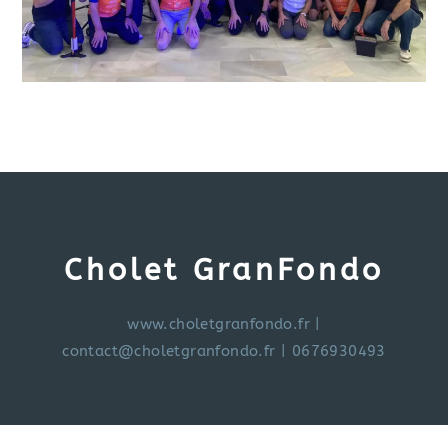
Cholet GranFondo
www.choletgranfondo.fr
|
contact@choletgranfondo.fr
| 0676930493