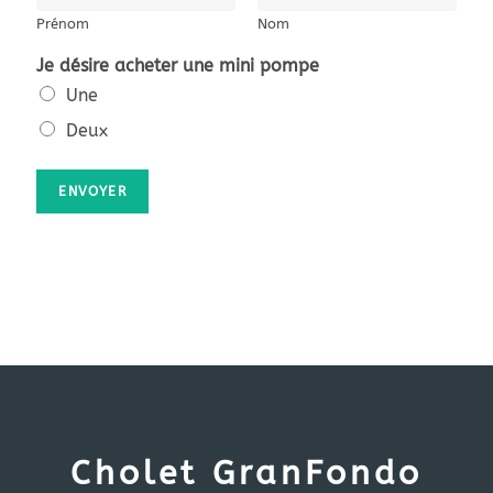
i
Prénom
Nom
m
i
Je désire acheter une mini pompe
n
i
Une
m
Deux
i
n
i
ENVOYER
Cholet GranFondo