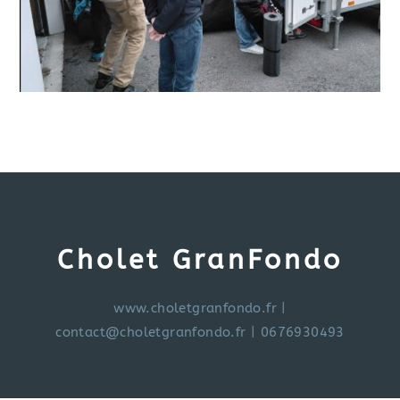
Cholet GranFondo
www.choletgranfondo.fr
|
contact@choletgranfondo.fr
| 0676930493