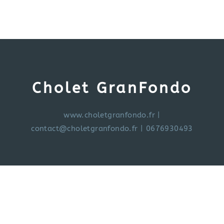
Cholet GranFondo
www.choletgranfondo.fr
|
contact@choletgranfondo.fr
| 0676930493