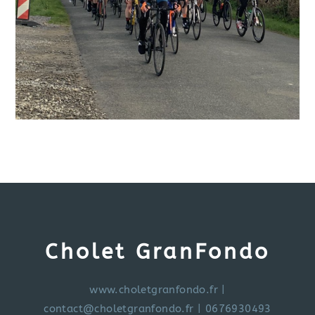
Cholet GranFondo
www.choletgranfondo.fr
|
contact@choletgranfondo.fr
| 0676930493