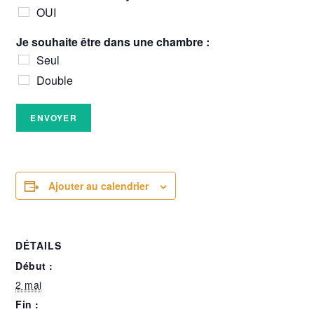
OUI
u
Je souhaite être dans une chambre :
n
Seul
e
N
Double
o
m
ê
ENVOYER
t
r
e
Ajouter au calendrier
DÉTAILS
Début :
2 mai
Fin :