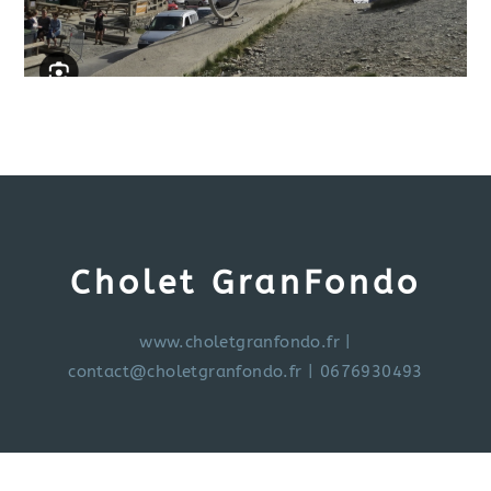
Cholet GranFondo
www.choletgranfondo.fr
|
contact@choletgranfondo.fr
| 0676930493