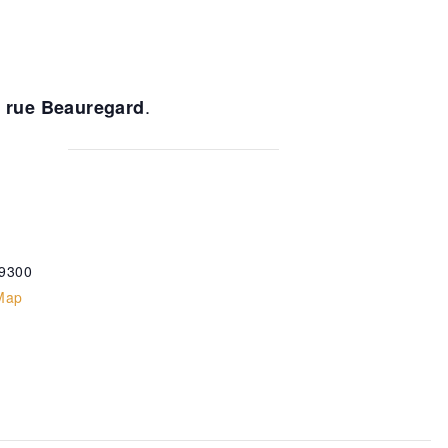
.
′ rue Beauregard
9300
Map