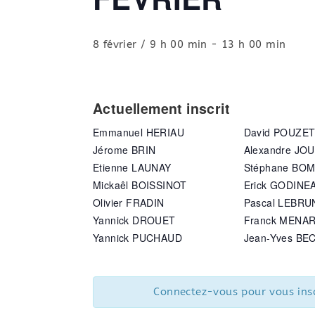
8 février / 9 h 00 min
-
13 h 00 min
Actuellement inscrit
Emmanuel HERIAU
David POUZE
Jérome BRIN
Alexandre JO
Etienne LAUNAY
Stéphane BO
Mickaêl BOISSINOT
Erick GODINE
Olivier FRADIN
Pascal LEBRU
Yannick DROUET
Franck MENA
Yannick PUCHAUD
Jean-Yves BE
Connectez-vous pour vous insc