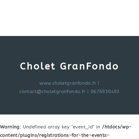
Cholet GranFondo
www.choletgranfondo.fr
|
contact@choletgranfondo.fr
| 0676930493
Warning
: Undefined array key "event_id" in
/htdocs/wp-
content/plugins/registrations-for-the-events-