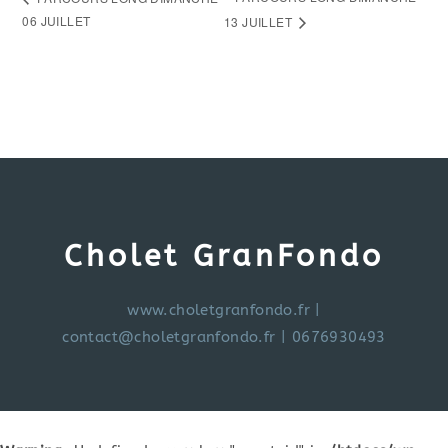
06 JUILLET
13 JUILLET
Cholet GranFondo
www.choletgranfondo.fr
|
contact@choletgranfondo.fr
| 0676930493