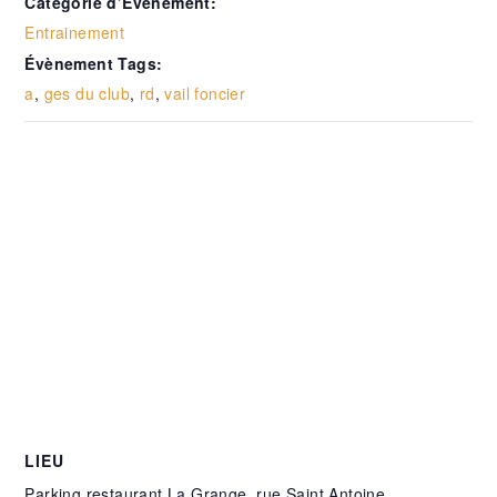
Catégorie d’Évènement:
Entrainement
Évènement Tags:
a
,
ges du club
,
rd
,
vail foncier
LIEU
Parking restaurant La Grange, rue Saint Antoine