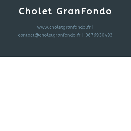
Cholet GranFondo
www.choletgranfondo.fr
|
contact@choletgranfondo.fr
| 0676930493