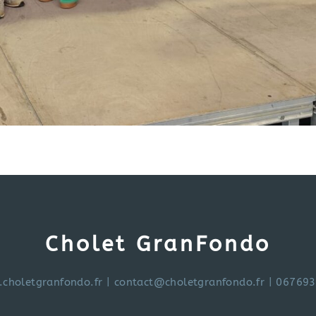
Cholet GranFondo
choletgranfondo.fr
|
contact@choletgranfondo.fr
| 06769