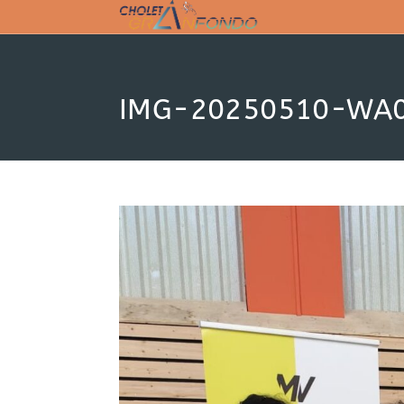
Skip
to
content
IMG-20250510-WA