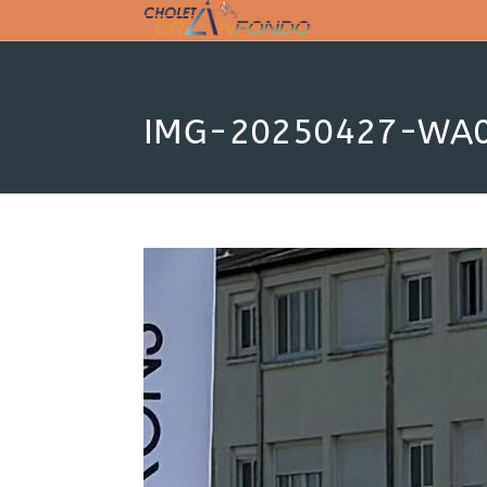
Skip
to
content
IMG-20250427-WA