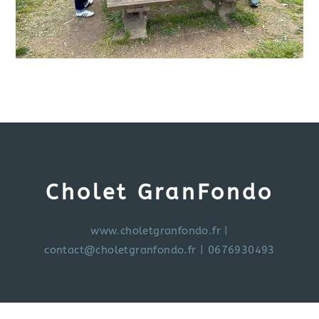
Cholet GranFondo
www.choletgranfondo.fr
|
contact@choletgranfondo.fr
| 0676930493