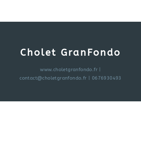
Cholet GranFondo
www.choletgranfondo.fr
|
contact@choletgranfondo.fr
| 0676930493