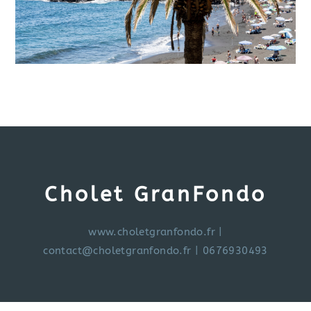
Cholet GranFondo
www.choletgranfondo.fr
|
contact@choletgranfondo.fr
| 0676930493