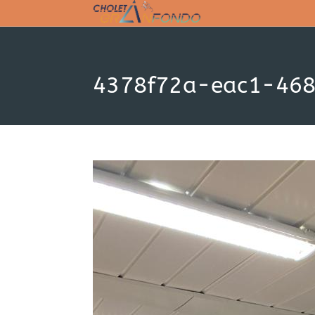
Skip
to
content
4378f72a-eac1-46