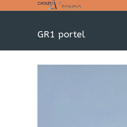
Skip
to
content
GR1 portel