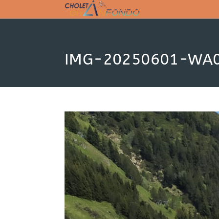
Skip
to
content
IMG-20250601-WA