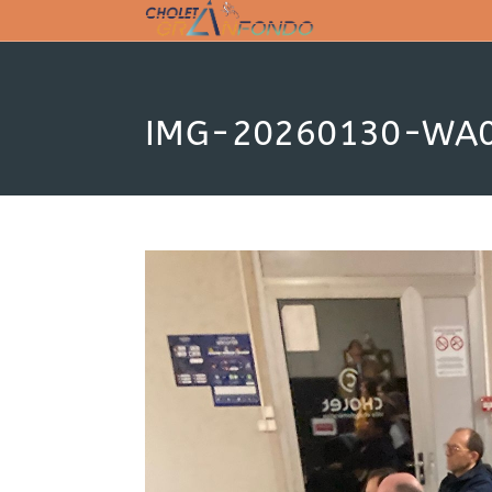
Skip
to
content
IMG-20260130-WA