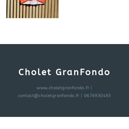
Cholet GranFondo
www.choletgranfondo.fr
|
contact@choletgranfondo.fr
| 0676930493