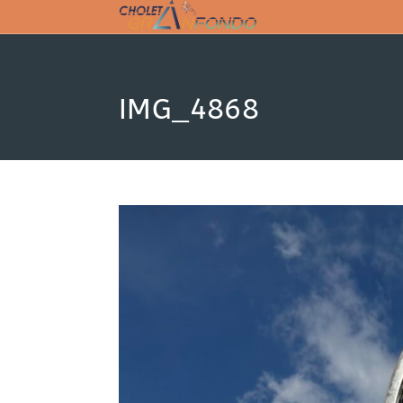
Skip
to
content
IMG_4868