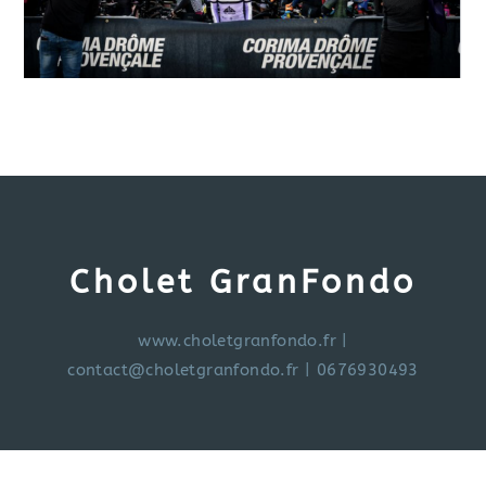
Cholet GranFondo
www.choletgranfondo.fr
|
contact@choletgranfondo.fr
| 0676930493