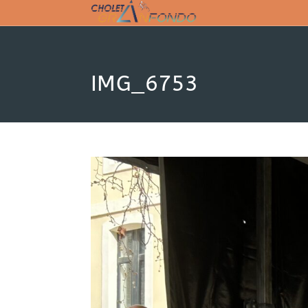
Skip
to
content
IMG_6753