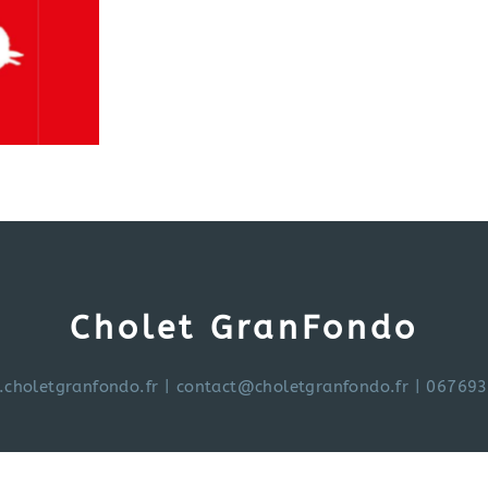
Cholet GranFondo
choletgranfondo.fr
|
contact@choletgranfondo.fr
| 06769