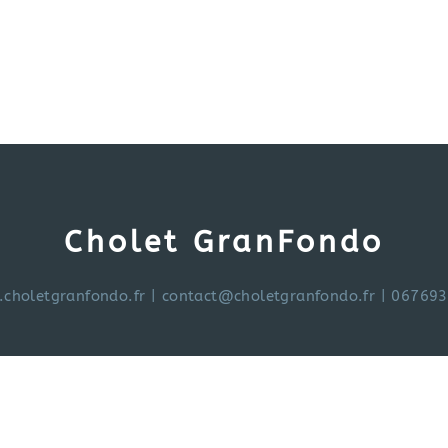
Cholet GranFondo
choletgranfondo.fr
|
contact@choletgranfondo.fr
| 06769