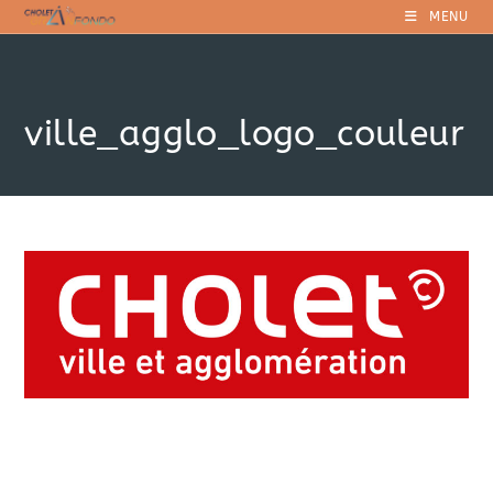
Skip
MENU
to
content
ville_agglo_logo_couleur