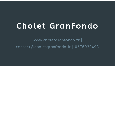
Cholet GranFondo
www.choletgranfondo.fr
|
contact@choletgranfondo.fr
| 0676930493