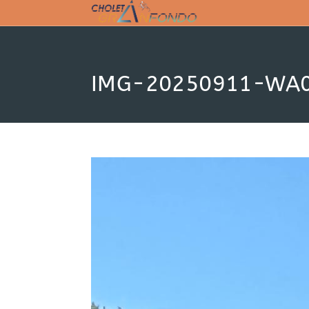
Skip
to
content
IMG-20250911-WA