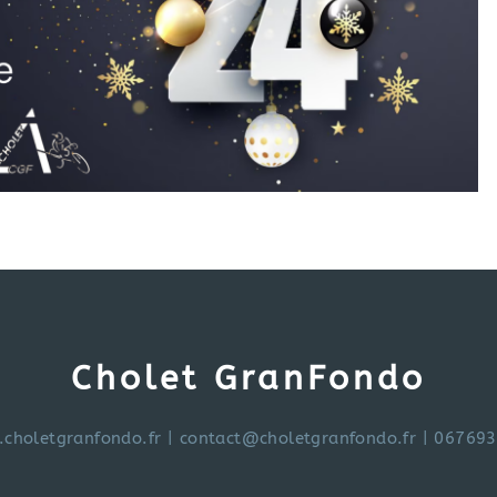
Cholet GranFondo
choletgranfondo.fr
|
contact@choletgranfondo.fr
| 06769