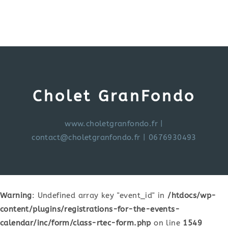
Cholet GranFondo
www.choletgranfondo.fr
|
contact@choletgranfondo.fr
| 0676930493
Warning
: Undefined array key "event_id" in
/htdocs/wp-
content/plugins/registrations-for-the-events-
calendar/inc/form/class-rtec-form.php
on line
1549