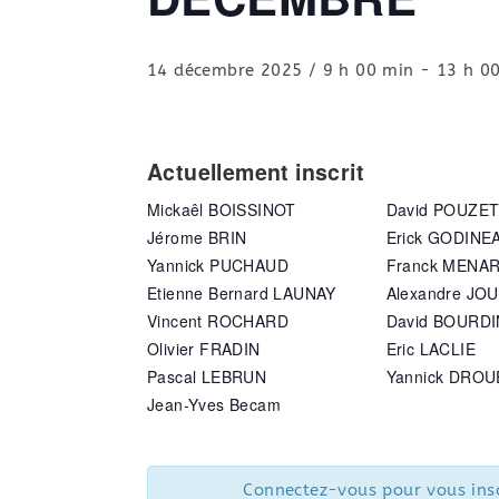
14 décembre 2025 / 9 h 00 min
-
13 h 0
Actuellement inscrit
Mickaêl BOISSINOT
David POUZE
Jérome BRIN
Erick GODINE
Yannick PUCHAUD
Franck MENA
Etienne Bernard LAUNAY
Alexandre JO
Vincent ROCHARD
David BOURDI
Olivier FRADIN
Eric LACLIE
Pascal LEBRUN
Yannick DROU
Jean-Yves Becam
Connectez-vous pour vous insc