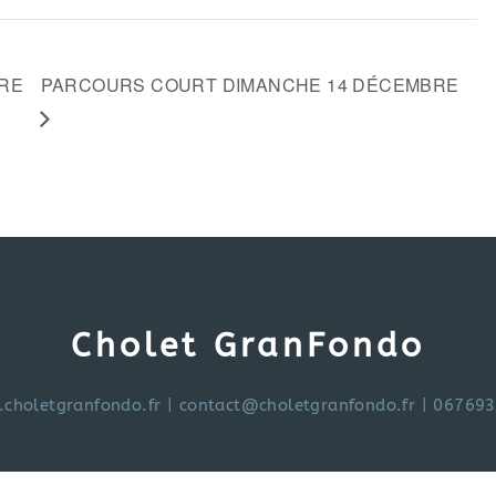
RE
PARCOURS COURT DIMANCHE 14 DÉCEMBRE
Cholet GranFondo
choletgranfondo.fr
|
contact@choletgranfondo.fr
| 06769