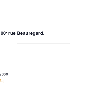
.
00′ rue Beauregard
9300
Map