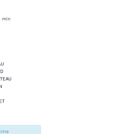
0 min
T
AU
RD
UTEAU
N
ET
rire