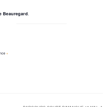
.
ue Beauregard
nce
+