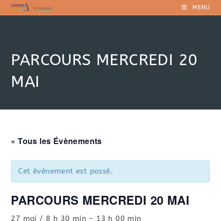
Skip
MENU
to
content
PARCOURS MERCREDI 20
MAI
« Tous les Évènements
Cet évènement est passé.
PARCOURS MERCREDI 20 MAI
27 mai / 8 h 30 min
-
13 h 00 min