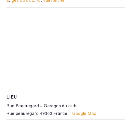
a
,
ges du club
,
rd
,
vail foncier
LIEU
Rue Beauregard – Garages du club
Rue beauregard
49300
France
+ Google Map