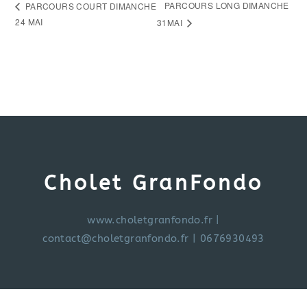
PARCOURS LONG DIMANCHE
PARCOURS COURT DIMANCHE
24 MAI
31MAI
Cholet GranFondo
www.choletgranfondo.fr
|
contact@choletgranfondo.fr
| 0676930493