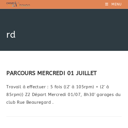
Skip
MENU
to
content
rd
PARCOURS MERCREDI 01 JUILLET
Travail à effectuer : 5 fois {(2' à 105rpm) + (2' à
85rpm)} Z2 Départ Mercredi 01/07, 8h30' garages du
club Rue Beauregard .