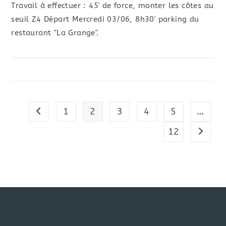
Travail à effectuer : 45' de force, monter les côtes au
seuil Z4 Départ Mercredi 03/06, 8h30' parking du
restaurant "La Grange".
1
2
3
4
5
…
Go to the previous page
12
Aller à