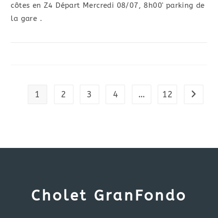
côtes en Z4 Départ Mercredi 08/07, 8h00' parking de
la gare .
1
2
3
4
…
12
Aller à
Cholet GranFondo